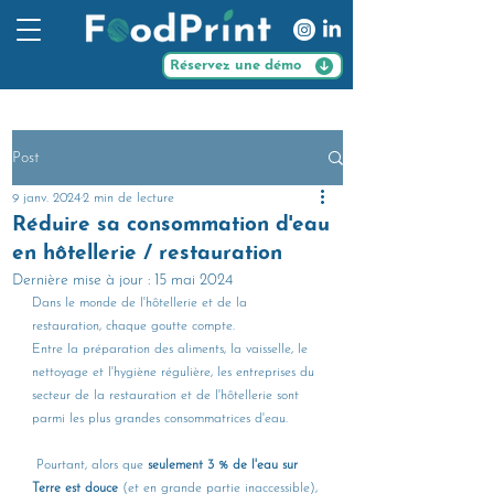
Réservez une démo
Post
9 janv. 2024
2 min de lecture
Réduire sa consommation d'eau
en hôtellerie / restauration
Dernière mise à jour :
15 mai 2024
Dans le monde de l'hôtellerie et de la 
restauration, chaque goutte compte. 
Entre la préparation des aliments, la vaisselle, le 
nettoyage et l'hygiène régulière, les entreprises du 
secteur de la restauration et de l'hôtellerie sont 
parmi les plus grandes consommatrices d'eau.
 Pourtant, alors que 
seulement 3 % de l'eau sur 
Terre est douce 
(et en grande partie inaccessible), 