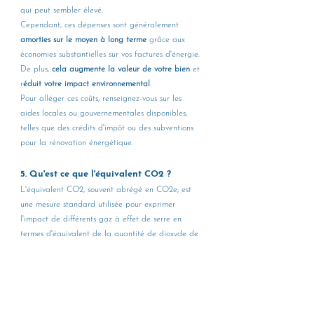
qui peut sembler élevé. 
Cependant, ces dépenses sont généralement 
amorties sur le moyen à long terme
 grâce aux 
économies substantielles sur vos factures d'énergie. 
De plus, 
cela augmente la valeur de votre bien 
et 
r
éduit votre impact environnemental
. 
Pour alléger ces coûts, renseignez-vous sur les 
aides locales ou gouvernementales disponibles, 
telles que des crédits d'impôt ou des subventions 
pour la rénovation énergétique.
5. 
Qu'est ce que l'équivalent CO2 ? 
L'équivalent CO2, souvent abrégé en CO2e, est 
une mesure standard utilisée pour exprimer 
l'impact de différents gaz à effet de serre en 
termes d'équivalent de la quantité de dioxyde de 
carbone qui produirait le même effet de 
réchauffement global. Cette mesure est 
particulièrement utile car elle permet de comparer 
l'impact de différents gaz à effet de serre sur une 
base commune, malgré leurs différentes propriétés 