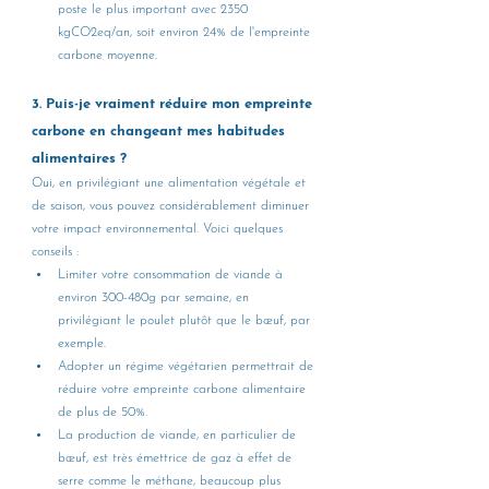
poste le plus important avec 2350 
kgCO2eq/an, soit environ 24% de l'empreinte 
carbone moyenne.
3. Puis-je vraiment réduire mon empreinte 
carbone en changeant mes habitudes 
alimentaires ? 
Oui, en privilégiant une alimentation végétale et 
de saison, vous pouvez considérablement diminuer 
votre impact environnemental. Voici quelques 
conseils : 
Limiter votre consommation de viande à 
environ 300-480g par semaine, en 
privilégiant le poulet plutôt que le bœuf, par 
exemple. 
Adopter un régime végétarien permettrait de 
réduire votre empreinte carbone alimentaire 
de plus de 50%.
La production de viande, en particulier de 
bœuf, est très émettrice de gaz à effet de 
serre comme le méthane, beaucoup plus 