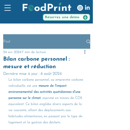
Réservez une démo
Post
24 avr. 2024
7 min de lecture
Bilan carbone personnel :
mesure et réduction
Dernière mise à jour :
6 août 2024
Le bilan carbone personnel, ou empreinte carbone 
individuelle, est une 
mesure de l'impact 
environnemental des activités quotidiennes d'une 
personne sur le climat
, exprimé en tonnes de CO2 
équivalent. Ce bilan englobe divers aspects de la 
vie courante, allant des déplacements aux 
habitudes alimentaires, en passant par le type de 
logement et la gestion des déchets.