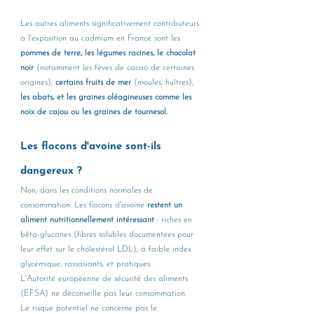
Les autres aliments significativement contributeurs 
à l'exposition au cadmium en France sont les 
pommes de terre, les légumes racines, le chocolat 
noir
 (notamment les fèves de cacao de certaines 
origines), 
certains fruits de mer
 (moules, huîtres), 
les abats, et les graines oléagineuses comme les 
noix de cajou ou les graines de tournesol.
Les flocons d'avoine sont-ils 
dangereux ?
Non, dans les conditions normales de 
consommation. Les flocons d'avoine 
restent un 
aliment nutritionnellement intéressant
 : riches en 
bêta-glucanes (fibres solubles documentées pour 
leur effet sur le cholestérol LDL), à faible index 
glycémique, rassasiants, et pratiques. 
L'Autorité européenne de sécurité des aliments 
(EFSA) ne déconseille pas leur consommation.
Le risque potentiel ne concerne pas le 