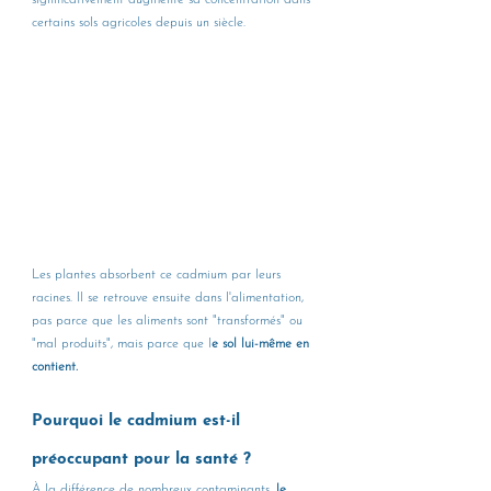
significativement augmenté sa concentration dans 
certains sols agricoles depuis un siècle.
Les plantes absorbent ce cadmium par leurs 
racines. Il se retrouve ensuite dans l'alimentation, 
pas parce que les aliments sont "transformés" ou 
"mal produits", mais parce que l
e sol lui-même en 
contient.
Pourquoi le cadmium est-il 
préoccupant pour la santé ?
À la différence de nombreux contaminants, 
le 