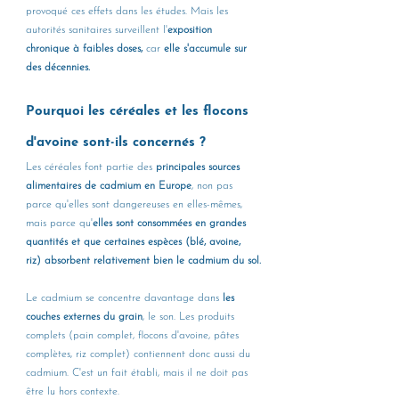
provoqué ces effets dans les études. Mais les 
autorités sanitaires surveillent l'
exposition 
chronique à faibles doses,
 car 
elle s'accumule sur 
des décennies.
Pourquoi les céréales et les flocons 
d'avoine sont-ils concernés ?
Les céréales font partie des 
principales sources 
alimentaires de cadmium en Europe
, non pas 
parce qu'elles sont dangereuses en elles-mêmes, 
mais parce qu'
elles sont consommées en grandes 
quantités et que certaines espèces (blé, avoine, 
riz) absorbent relativement bien le cadmium du sol.
Le cadmium se concentre davantage dans
 les 
couches externes du grain
, le son. Les produits 
complets (pain complet, flocons d'avoine, pâtes 
complètes, riz complet) contiennent donc aussi du 
cadmium. C'est un fait établi, mais il ne doit pas 
être lu hors contexte.