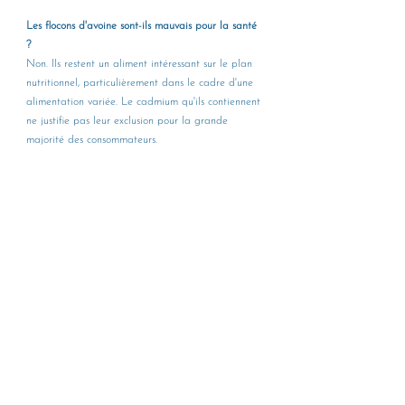
Les flocons d'avoine sont-ils mauvais pour la santé 
?
Non. Ils restent un aliment intéressant sur le plan 
nutritionnel, particulièrement dans le cadre d'une 
alimentation variée. Le cadmium qu'ils contiennent 
ne justifie pas leur exclusion pour la grande 
majorité des consommateurs.
Les produits bio contiennent-ils moins de cadmium 
?
Globalement oui. Le cadmium présent dans un 
aliment dépend avant tout de la teneur des sols 
en cadmium, qui peut être élevée 
indépendamment du mode de production. Mais 
l'agriculture biologique limite l'apport d'engrais 
phosphatés de synthèse, ce qui peut réduire 
l'apport supplémentaire de cadmium à long terme.
Le chocolat noir est-il une source importante de 
cadmium ?