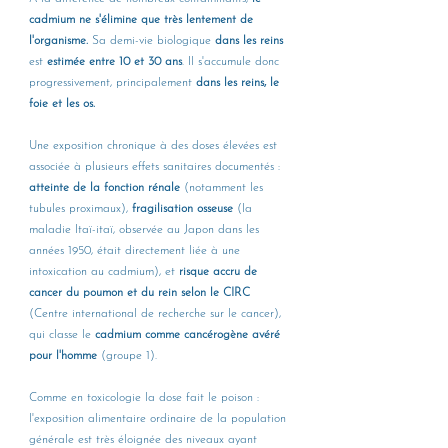
cadmium ne s'élimine que très lentement de 
l'organisme.
 Sa demi-vie biologique 
dans les reins 
est 
estimée entre 10 et 30 ans
. Il s'accumule donc 
progressivement, principalement 
dans les reins, le 
foie et les os.
Une exposition chronique à des doses élevées est 
associée à plusieurs effets sanitaires documentés : 
atteinte de la fonction rénale
 (notamment les 
tubules proximaux), 
fragilisation osseuse
 (la 
maladie Itaï-itaï, observée au Japon dans les 
années 1950, était directement liée à une 
intoxication au cadmium), et 
risque accru de 
cancer du poumon et du rein selon le CIRC
(Centre international de recherche sur le cancer), 
qui classe le 
cadmium comme cancérogène avéré 
pour l'homme
 (groupe 1).
Comme en toxicologie la dose fait le poison : 
l'exposition alimentaire ordinaire de la population 
générale est très éloignée des niveaux ayant 