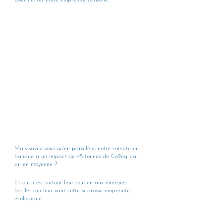
pour limiter notre empreinte carbone.
Mais savez-vous qu’en parallèle, notre compte en 
banque a un impact de 45 tonnes de Co2eq par 
an en moyenne ? 
Et oui, c’est surtout leur soutien aux énergies 
fossiles qui leur vaut cette si grosse empreinte 
écologique.