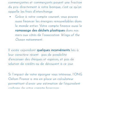
commerçantes et commerçants payent une fraction 
du prix directement à votre banque, c'est ce qu'on 
appelle les frais d'interchange
Grâce à votre compte courant, vous pouvez 
aussi financer les énergies renouvelables dans 
le monde entier. Votre compte finance aussi le 
ramassage des déchets plastiques
 dans nos 
mers aux côtés de l'association 
Wings of the 
Ocean
 notamment.
Il existe cependant
 quelques inconvénients
 liés à 
leur caractère récent : pas de possibilité 
d'encaisser des chèques et espèces, et pas de 
solution de crédits ou de découvert à ce jour.
Si l’impact de votre épargne vous intéresse, l’ONG 
Oxfam France a mis en place un calculateur 
permettant d’avoir une estimation de l’équivalent 
carbone de votre compte bancaire : 
https://www.oxfamfrance.org/climat-et-
energie/calculez-lempreinte-carbone-de-votre-
compte-bancaire/
Merci pour votre lecture, et à très bientôt pour le 
prochain article !
empreinte carbone
changement climatique