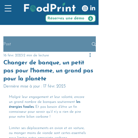
Réservez une démo
Post
16 févr. 2023
2 min de lecture
Changer de banque, un petit
pas pour l'homme, un grand pas
pour la planète
Dernière mise à jour :
17 févr. 2023
Malgré leur engagement et leur volonté, encore 
un grand nombre de banques soutiennent 
les 
énergies fossiles.
 Et pas besoin d’être un fin 
connaisseur pour savoir qu’il n’y a rien de pire 
pour notre bilan carbone !
Limiter ses déplacements en avion et en voiture, 
ou manger moins de viande sont certes essentiels 