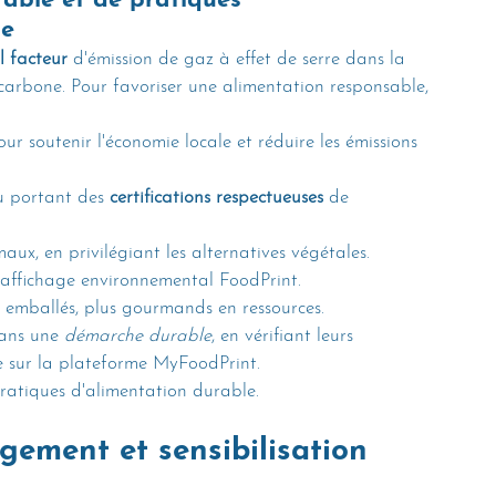
able et de pratiques 
le
l facteur
 d'émission de gaz à effet de serre dans la 
 carbone. Pour favoriser une alimentation responsable, 
our soutenir l'économie locale et réduire les émissions 
u portant des 
certifications respectueuses
 de 
x, en privilégiant les alternatives végétales.
n affichage environnemental FoodPrint.
u emballés, plus gourmands en ressources.
dans une 
démarche durable
, en vérifiant leurs 
 sur la plateforme MyFoodPrint.
 pratiques d'alimentation durable.
agement et sensibilisation