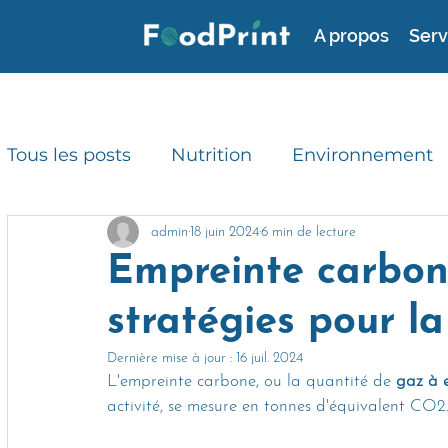
A propos
Serv
Tous les posts
Nutrition
Environnement
Consommation durable
RSE
Avis d'
admin
18 juin 2024
6 min de lecture
Empreinte carbone
stratégies pour la
Gaspillage alimentaire
Actualités
Dernière mise à jour :
16 juil. 2024
L'empreinte carbone, ou la quantité de 
gaz à 
activité, se mesure en tonnes d'équivalent CO2.