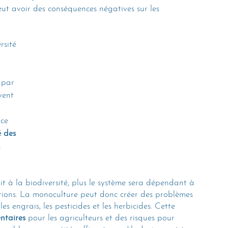
eut avoir des conséquences négatives sur les 
rsité 
 par 
vent 
 ce 
 des 
 
.
it à la biodiversité, plus le système sera dépendant à 
tions. La monoculture peut donc créer des problèmes 
s engrais, les pesticides et les herbicides. Cette 
ntaires
 pour les agriculteurs et des risques pour 