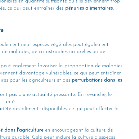
ponibles en quantité suffisante ou s'ils deviennent trop 
ée, ce qui peut entraîner des
 pénuries alimentaires.
re
eulement neuf espèces végétales peut également 
s de maladies, de catastrophes naturelles ou de 
e peut également favoriser la propagation de maladies 
deviennent davantage vulnérables, ce qui peut entraîner 
res pour les agriculteurs et des 
perturbations dans les 
sont pas d’une actualité pressante. En revanche, le 
 santé. 
iété des aliments disponibles, ce qui peut affecter la 
té dans l'agriculture
 en encourageant la culture de 
ture durable. Cela peut inclure la culture d’espèces 