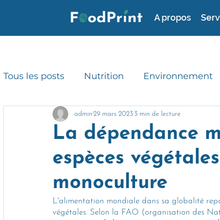
A propos
Serv
Tous les posts
Nutrition
Environnement
Consommation durable
RSE
Avis d'
admin
29 mars 2023
3 min de lecture
La dépendance m
espèces végétales 
Gaspillage alimentaire
Actualités
monoculture
L'alimentation mondiale dans sa globalité repo
végétales. Selon la FAO (organisation des Natio