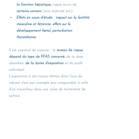
la fonction hépatique,
 risque accru de 
certains cancers
 (rein, testicule etc.).
Effets en cours d'étude
 : 
impact sur la fertilité 
masculine et féminine
, 
effets sur le 
développement fœtal, perturbation 
thyroïdienne.
Il est essentiel de nuancer : le 
niveau de risque 
dépend du type de PFAS concerné,
 de la dose 
absorbée, 
de la durée d'exposition 
et du profil 
individuel. 
L'exposition à des traces infimes dans l'eau du 
robinet n'est par exemple pas comparable à celle 
d'un travailleur dans une usine de traitement de 
surface.