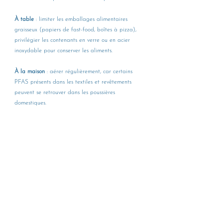
À table
 : limiter les emballages alimentaires 
graisseux (papiers de fast-food, boîtes à pizza), 
privilégier les contenants en verre ou en acier 
inoxydable pour conserver les aliments.
À la maison
 : aérer régulièrement, car certains 
PFAS présents dans les textiles et revêtements 
peuvent se retrouver dans les poussières 
domestiques.
Côté eau
 : vérifier les résultats d'analyse de votre 
commune ; si une contamination est avérée, un 
filtre à osmose inverse peut être envisagé.
Les PFAS : un enjeu de santé 
publique pour les prochaines 
décennies