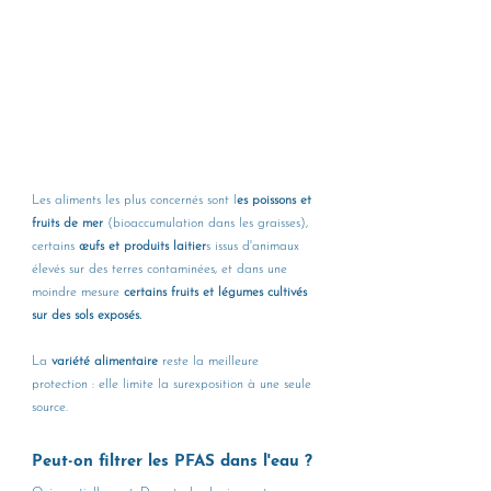
Les aliments les plus concernés sont l
es poissons et 
fruits de mer
 (bioaccumulation dans les graisses), 
certains 
œufs et produits laitier
s issus d'animaux 
élevés sur des terres contaminées, et dans une 
moindre mesure 
certains fruits et légumes cultivés 
sur des sols exposés.
La 
variété alimentaire
 reste la meilleure 
protection : elle limite la surexposition à une seule 
source.
Peut-on filtrer les PFAS dans l'eau ?