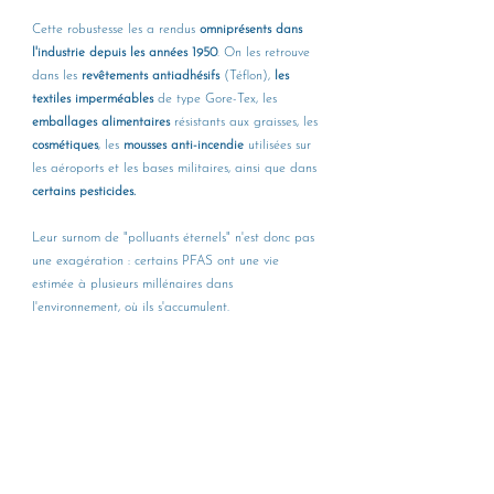
Cette robustesse les a rendus 
omniprésents dans 
l'industrie depuis les années 1950
. On les retrouve 
dans les 
revêtements antiadhésifs 
(Téflon), 
les 
textiles imperméables 
de type Gore-Tex, les 
emballages alimentaires 
résistants aux graisses, les 
cosmétiques
, les 
mousses anti-incendie
 utilisées sur 
les aéroports et les bases militaires, ainsi que dans 
certains pesticides.
Leur surnom de "polluants éternels" n'est donc pas 
une exagération : certains PFAS ont une vie 
estimée à plusieurs millénaires dans 
l'environnement, où ils s'accumulent.