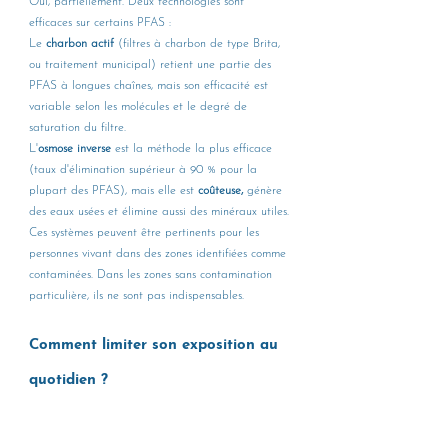
Oui, partiellement. Deux technologies sont 
efficaces sur certains PFAS :
Le 
charbon actif
 (filtres à charbon de type Brita, 
ou traitement municipal) retient une partie des 
PFAS à longues chaînes, mais son efficacité est 
variable selon les molécules et le degré de 
saturation du filtre.
L'
osmose inverse
 est la méthode la plus efficace 
(taux d'élimination supérieur à 90 % pour la 
plupart des PFAS), mais elle est 
coûteuse,
 génère 
des eaux usées et élimine aussi des minéraux utiles.
Ces systèmes peuvent être pertinents pour les 
personnes vivant dans des zones identifiées comme 
contaminées. Dans les zones sans contamination 
particulière, ils ne sont pas indispensables.
Comment limiter son exposition au 
quotidien ?