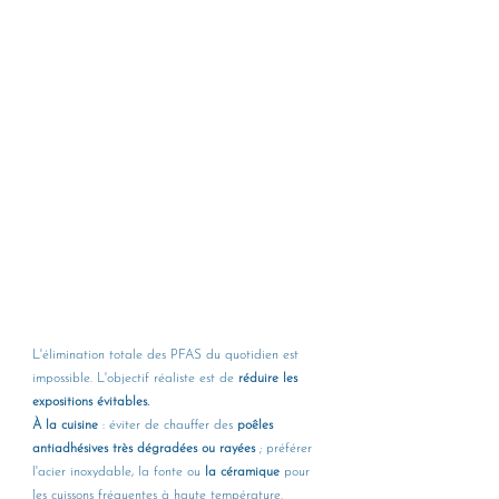
L'élimination totale des PFAS du quotidien est 
impossible. L'objectif réaliste est de 
réduire les 
expositions évitables.
À la cuisine
 : éviter de chauffer des 
poêles 
antiadhésives très dégradées ou rayées
 ; préférer 
l'acier inoxydable, la fonte ou 
la céramique
 pour 
les cuissons fréquentes à haute température.