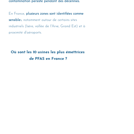
contamination persiste pendant des décennies.
En France, 
plusieurs zones sont identifiées comme 
sensible
s, notamment autour de certains sites 
industriels (Isère, vallée de l'Arve, Grand Est) et à 
proximité d'aéroports.
Où sont les 10 usines les plus émettrices 
de PFAS en France ?