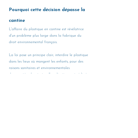
Pourquoi cette décision dépasse la 
cantine
L'affaire du plastique en cantine est révélatrice 
d'un problème plus large dans la fabrique du 
droit environnemental français.
La loi pose un principe clair, interdire le plastique 
dans les lieux où mangent les enfants, pour des 
raisons sanitaires et environnementales 
documentées. Les textes d'application sont rédigés. 
Mais 
une faille procédurale, exploitée par 
l'industrie concernée, suffit à paralyser 
l'application concrète de cette intention législative.
Ce pattern n'est pas nouveau. Cette affaire est 
donc une leçon pour l'ensemble des praticiens : 
en 
droit de l'environnement comme ailleurs, la rigueur 
procédurale n'est pas un détail.
 Un texte mal 