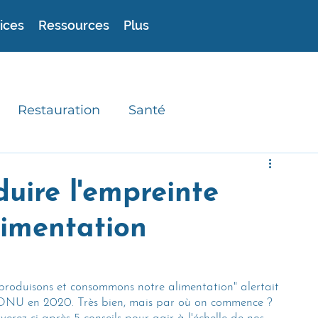
ices
Ressources
Plus
Restauration
Santé
experts
Astuces
Recettes durables
duire l'empreinte
limentation
produisons et consommons notre alimentation" alertait 
l'ONU en 2020. Très bien, mais par où on commence ? 