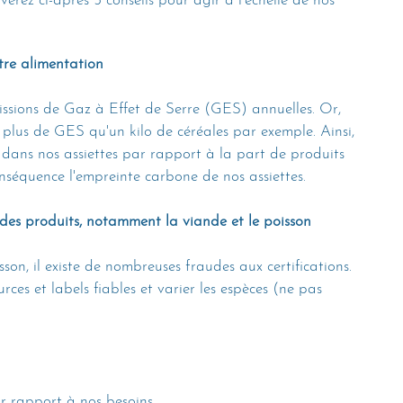
verez ci-après 5 conseils pour agir à l'échelle de nos 
re alimentation
ssions de Gaz à Effet de Serre (GES) annuelles. Or, 
plus de GES qu'un kilo de céréales par exemple. Ainsi, 
dans nos assiettes par rapport à la part de produits 
nséquence l'empreinte carbone de nos assiettes.
des produits, notamment la viande et le poisson
on, il existe de nombreuses fraudes aux certifications. 
ces et labels fiables et varier les espèces (ne pas 
r rapport à nos besoins