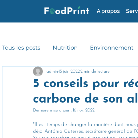
A propos
Serv
Tous les posts
Nutrition
Environnement
Consommation durable
RSE
Avis d'
admin
15 juin 2022
2 min de lecture
5 conseils pour ré
carbone de son a
Gaspillage alimentaire
Actualités
Dernière mise à jour :
16 nov. 2022
"Il est temps de changer la manière dont nous 
déjà António Guterres, secrétaire général de 