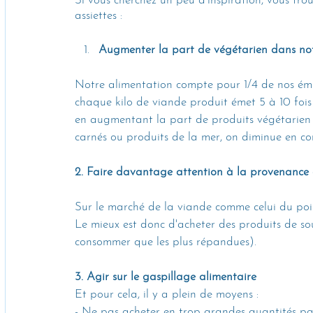
Si vous cherchez un peu d'inspiration, vous trou
assiettes : 
Augmenter la part de végétarien dans not
Notre alimentation compte pour 1/4 de nos émi
chaque kilo de viande produit émet 5 à 10 fois 
en augmentant la part de produits végétarien 
carnés ou produits de la mer, on diminue en co
2. Faire davantage attention à la provenance 
Sur le marché de la viande comme celui du poiss
Le mieux est donc d'acheter des produits de sour
consommer que les plus répandues).
3. Agir sur le gaspillage alimentaire
Et pour cela, il y a plein de moyens : 
- Ne pas acheter en trop grandes quantités pa