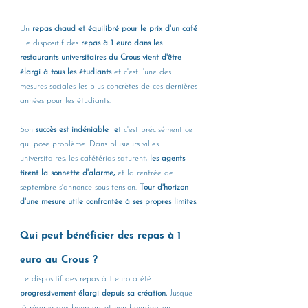
Un 
repas chaud et équilibré pour le prix d'un café 
: le dispositif des 
repas à 1 euro dans les 
restaurants universitaires du Crous vient d'être 
élargi à tous les étudiants 
et c'est l'une des 
mesures sociales les plus concrètes de ces dernières 
années pour les étudiants. 
Son 
succès est indéniable  e
t c'est précisément ce 
qui pose problème. Dans plusieurs villes 
universitaires, les cafétérias saturent,
 les agents 
tirent la sonnette d'alarme,
 et la rentrée de 
septembre s'annonce sous tension. 
Tour d'horizon 
d'une mesure utile confrontée à ses propres limites.
Qui peut bénéficier des repas à 1 
euro au Crous ?
Le dispositif des repas à 1 euro a été 
progressivement élargi depuis sa création.
 Jusque-
là réservé aux boursiers et non-boursiers en 