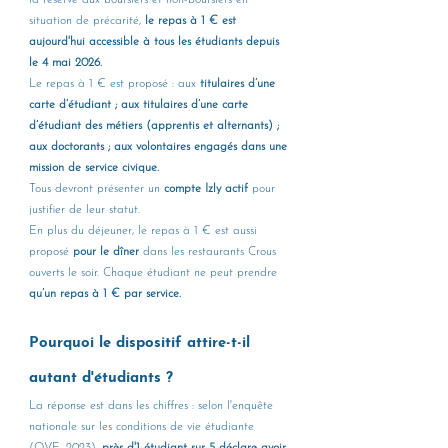
situation de précarité,
 le repas à 1 € est 
aujourd'hui accessible à tous les étudiants depuis 
le 4 mai 2026. 
Le repas à 1 € est proposé : aux 
titulaires d’une 
carte d’étudiant ; aux titulaires d’une carte 
d’étudiant des métiers (apprentis et alternants) ; 
aux doctorants ; aux volontaires engagés dans une 
mission de service civique.
Tous devront présenter un 
compte Izly actif 
pour 
justifier de leur statut.
En plus du déjeuner, le repas à 1 € est aussi 
proposé
 pour le dîner 
dans les restaurants Crous 
ouverts le soir. Chaque étudiant ne peut prendre 
qu’un repas à 1 € par service.
Pourquoi le dispositif attire-t-il 
autant d'étudiants ?
La réponse est dans les chiffres : selon l'enquête 
nationale sur les conditions de vie étudiante 
(OVE, 2023), 
près d'1 étudiant sur 5 déclare avoir 