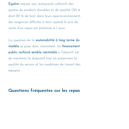
Egalim 
impose aux restaurants collectifs des 
quotas de produits durables et de qualité (50 % 
dont 20 % de bio) dans leurs approvisionnement, 
des exigences difficiles à tenir quand le prix de 
vente d'un repas est plafonné à 1 euro.
La question de la 
soutenabilité à long terme du 
modèle
 se pose donc clairement. Un 
financement 
public renforcé semble inévitable 
si l'objectif est 
de maintenir le dispositif tout en préservant la 
qualité du service et les conditions de travail des 
équipes.
Questions fréquentes sur les repas 
à 1 euro au Crous
Combien coûte réellement un repas produit par le 
Crous ?
Le coût de production réel d'un repas en 