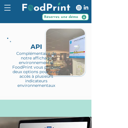
Réservez une démo
API
Complémentaire de
notre affichage
environnemental.
FoodPrint vous propose
deux options pour avoir
accès à plusieurs
indicateurs
environnementaux