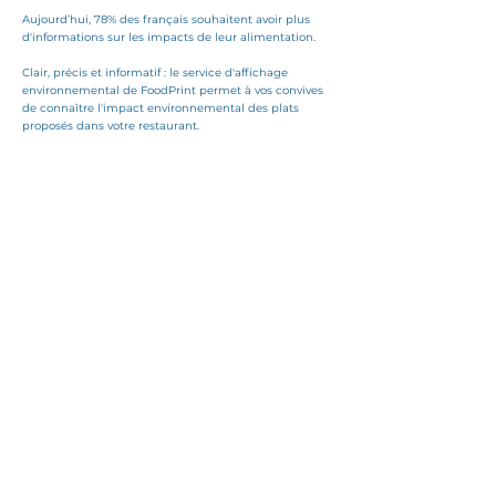
Aujourd’hui, 78% des français souhaitent avoir plus
d'informations sur les impacts de leur alimentation.
Clair, précis et informatif : le service d'affichage
environnemental de FoodPrint permet à vos convives
de connaître l'impact environnemental des plats
proposés dans votre restaurant.
18%
C'est le taux d'augmentation de prise des plats les
moins carbonés suite à l'affichage FoodPrint