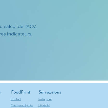
 calcul de l'ACV,
res indicateurs.
s
FoodPrint
Suivez-nous
Contact
Instagram
Mentions légales
Linkedin