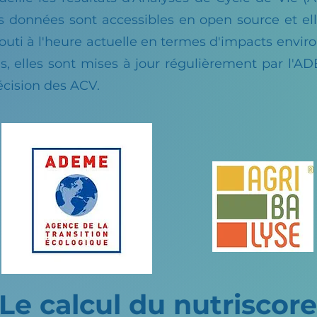
s données sont accessibles en open source et ell
abouti à l'heure actuelle en termes d'impacts env
s, elles sont mises à jour régulièrement par l'A
écision des ACV.
Le calcul du nutriscore