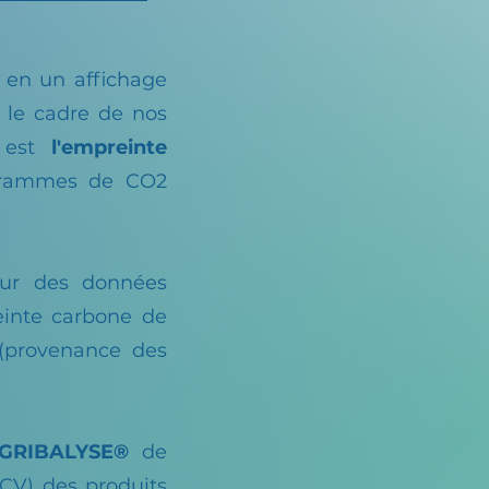
 en un affichage
 le cadre de nos
t est
l'empreinte
grammes de CO2
ur des données
einte carbone de
 (provenance des
AGRIBALYSE®
de
ACV) des produits