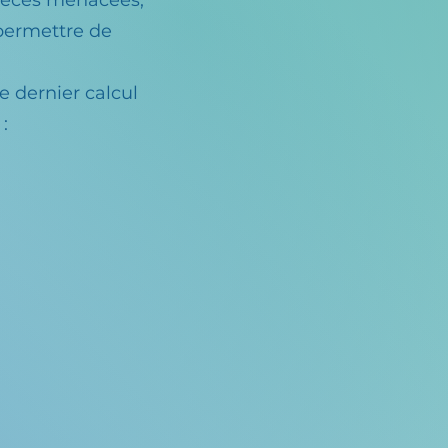
spèces menacées,
 permettre de
e dernier calcul
 :