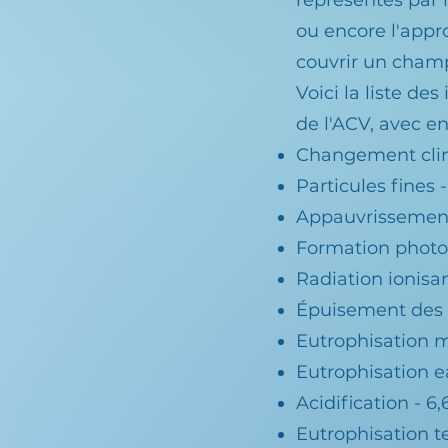
représentés par 
ou encore l'appr
couvrir un champ
Voici la liste d
de l'ACV, avec e
Changement clim
Particules fines 
Appauvrissement
Formation photo
Radiation ionisan
Épuisement des 
Eutrophisation m
Eutrophisation e
Acidification - 6
Eutrophisation te