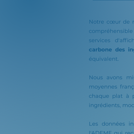
Notre cœur de m
compréhensible 
services d'aff
carbone des in
équivalent.
Nous avons mi
moyennes frança
chaque plat à p
ingrédients, mod
Les données in
l'ADEME qui recu