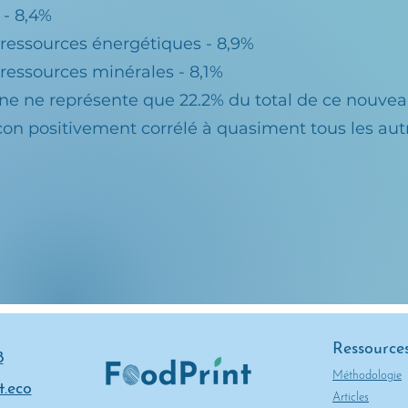
 - 8,4%
ressources énergétiques - 8,9%
essources minérales - 8,1%
one ne représente que 22.2% du total de ce nouveau
açon positivement corrélé à quasiment tous les aut
Ressource
8
Méthodologie
.eco
Articles