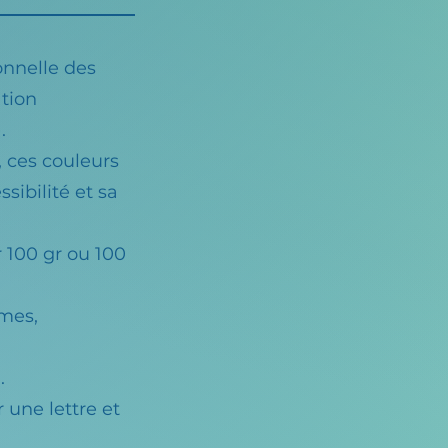
ionnelle des
ation
.
, ces couleurs
sibilité et sa
 100 gr ou 100
umes,
.
 une lettre et