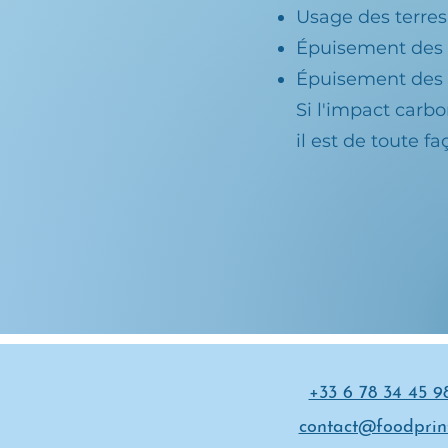
Usage des terres
Épuisement des 
Épuisement des r
Si l'impact carb
il est de toute f
+33 6 78 34 45 9
contact@foodprint