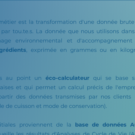
étier est la transformation d'une donnée brute
par tou.te.s. La donnée que nous utilisons dans
ichage environnemental et d'accompagnemen
grédients
, exprimée en grammes ou en kilo
s au point un
éco-calculateur
qui se base s
ises et qui permet un calcul précis de l'empr
artir des données transmises par nos clients
e de cuisson et mode de conservation).
itiales proviennent de la
base de données 
eille les résultats d'Analyses de Cycle de Vie (