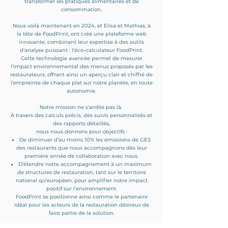
transformer les pratiques alimentaires et de
consommation.
Nous voilà maintenant en 2024, et Elisa et Mathias, à
la tête de FoodPrint, ont créé une plateforme web
innovante, combinant leur expertise à des outils
d'analyse puissant : l'éco-calculateur FoodPrint.
Cette technologie avancée permet de mesurer
l'impact environnemental des menus proposés par les
restaurateurs, offrant ainsi un aperçu clair et chiffré de
l'empreinte de chaque plat sur notre planète, en toute
autonomie.
Notre mission ne s'arrête pas là.
À travers des calculs précis, des suivis personnalisés et
des rapports détaillés,
nous nous donnons pour objectifs :
De diminuer d'au moins 10% les émissions de GES
des restaurants que nous accompagnons dès leur
première année de collaboration avec nous.
D’étendre notre accompagnement à un maximum
de structures de restauration, tant sur le territoire
national qu'européen, pour amplifier notre impact
positif sur l'environnement.
FoodPrint se positionne ainsi comme le partenaire
idéal pour les acteurs de la restauration désireux de
faire partie de la solution.