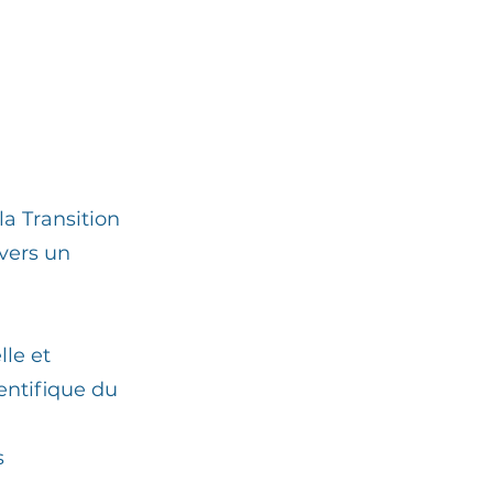
a Transition
avers un
le et
ientifique du
s