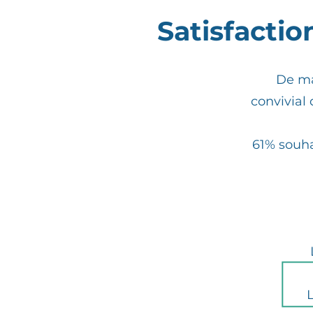
Satisfactio
De man
convivial 
61% souha
L