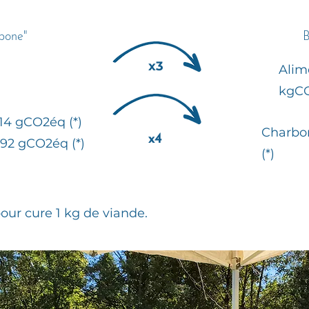
bone"
B
x3
Alime
kgC
114 gCO2éq (*)
Charbon
x4
192 gCO2éq (*)
(*)
pour cure 1 kg de viande.