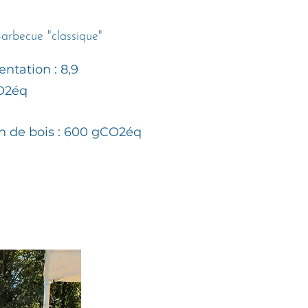
arbecue "classique"
ntation : 8,9
O2éq
 de bois : 600 gCO2éq