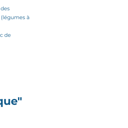
 des
 (légumes à
nc de
que"