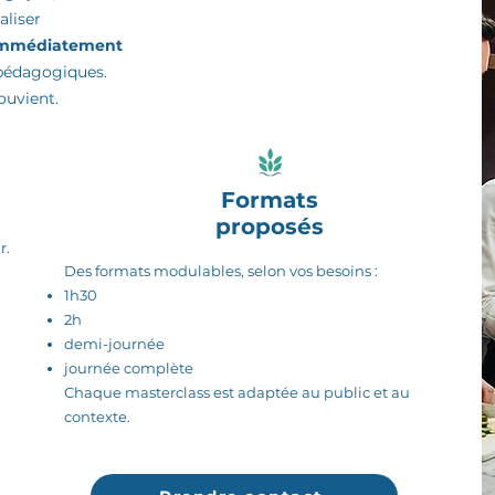
liser
s immédiatement
pédagogiques.
ouvient.
Formats
proposés
r.
Des formats modulables, selon vos besoins :
1h30
2h
demi-journée
journée complète
Chaque masterclass est adaptée au public et au
contexte.