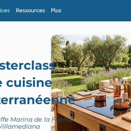
ices
Ressources
Plus
sterclass
 cuisine
terranéenne
ffe Marina de la Fuente
Villamediana