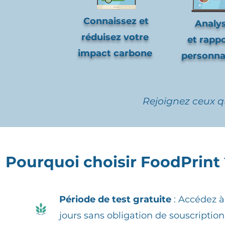
Connaissez et
Analy
réduisez votre
et rapp
impact carbone
personna
Rejoignez ceux q
Pourquoi choisir FoodPrint 
Période de test gratuite
: Accédez à
jours sans obligation de souscription