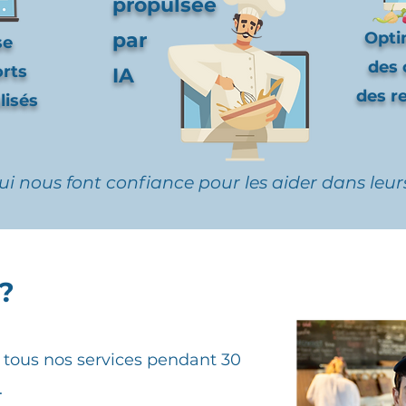
propulsée
par
Opti
se
des 
orts
IA
des r
lisés
ui nous font confiance pour les aider dans le
?
 tous nos services pendant 30
.