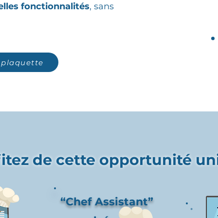
lles fonctionnalités
, sans
 plaquette
itez de cette opportunité u
“Chef Assistant”