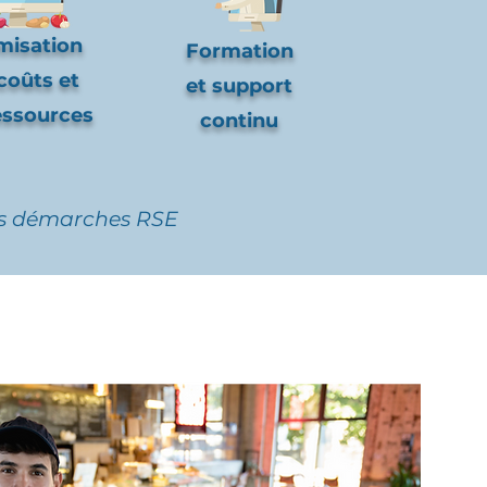
misation
Formation
coûts et
et support
essources
continu
urs démarches RSE