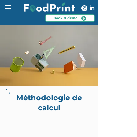
Book a demo
Méthodologie de
calcul