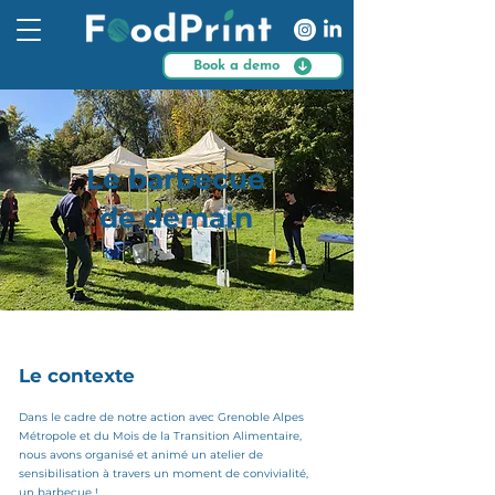
Book a demo
Le barbecue
de demain
Le contexte
Dans le cadre de notre action avec Grenoble Alpes
Métropole et du Mois de la Transition Alimentaire,
nous avons organisé et animé un atelier de
sensibilisation à travers un moment de convivialité,
un barbecue !