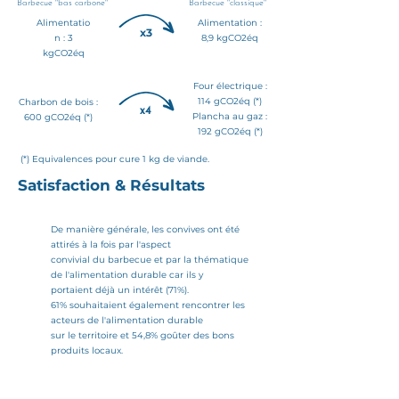
Barbecue "bas carbone"
Barbecue "classique"
Alimentatio
Alimentation :
x3
n : 3
8,9 kgCO2éq
kgCO2éq
Four électrique :
114 gCO2éq (*)
Charbon de bois :
x4
Plancha au gaz :
600 gCO2éq (*)
192 gCO2éq (*)
(*) Equivalences pour cure 1 kg de viande.
Satisfaction & Résultats
De manière générale, les convives ont été
attirés à la fois par l'aspect
convivial du barbecue et par la thématique
de l'alimentation durable car ils y
portaient déjà un intérêt (71%).
61% souhaitaient également rencontrer les
acteurs de l'alimentation durable
sur le territoire et 54,8% goûter des bons
produits locaux.