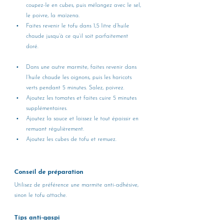
coupez-le en cubes, puis mélangez avec le sel, 
le poivre, la maïzena.
Faites revenir le tofu dans 1,5 litre d’huile 
chaude jusqu’à ce qu’il soit parfaitement 
doré. 
Dans une autre marmite, faites revenir dans 
l’huile chaude les oignons, puis les haricots 
verts pendant 5 minutes. Salez, poivrez.
Ajoutez les tomates et faites cuire 5 minutes 
supplémentaires.
Ajoutez la sauce et laissez le tout épaissir en 
remuant régulièrement.
Ajoutez les cubes de tofu et remuez.
Conseil de préparation
Utilisez de préférence une marmite anti-adhésive, 
sinon le tofu attache.
Tips anti-gaspi