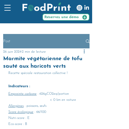
Réservez une démo
Post
26 juin 2024
2 min de lecture
Marmite végétarienne de tofu
sauté aux haricots verts
Recette spéciale restauration collective !
Indicateurs :
Empreinte carbone
 : 626gCO2eq/portion
			      < 0 km en voiture
Allergènes
 : poissons, œufs
Score écologique
 : 66/100
Nutri-score : E
Eco-score : B