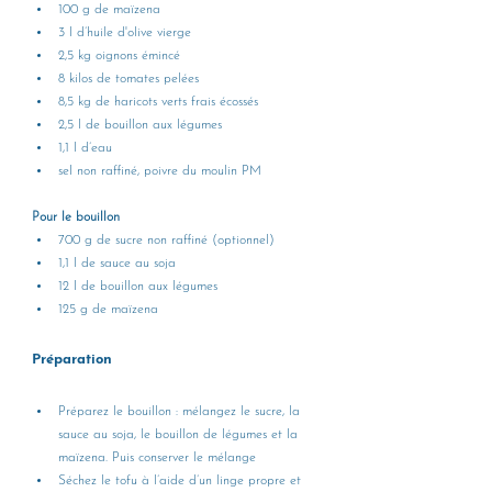
100 g de maïzena
3 l d’huile d'olive vierge
2,5 kg oignons émincé
8 kilos de tomates pelées
8,5 kg de haricots verts frais écossés
2,5 l de 
bouillon aux légumes
1,1 l d’eau
sel non raffiné, poivre du moulin PM
Pour le bouillon
700 g de sucre non raffiné (optionnel)
1,1 l de sauce au soja
12 l de bouillon aux légumes
125 g de maïzena
Préparation
Préparez le bouillon : mélangez le sucre, la 
sauce au soja, le bouillon de légumes et la 
maïzena. Puis conserver le mélange
Séchez le tofu à l’aide d’un linge propre et 