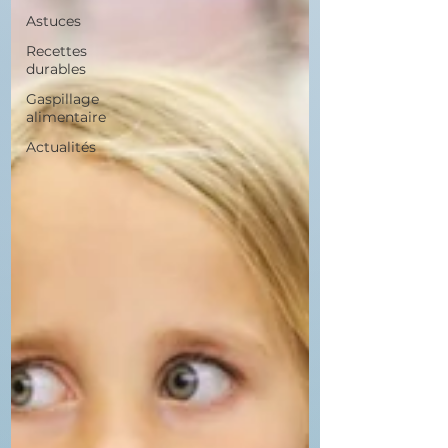
Astuces
Recettes
durables
Gaspillage
alimentaire
Actualités