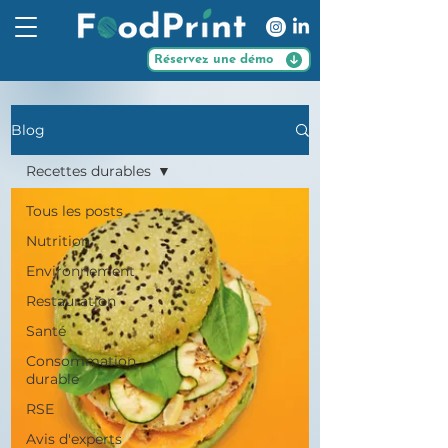
Réservez une démo
Blog
Recettes durables
Tous les posts
Nutrition
Environnement
Restauration
Santé
Consommation
durable
RSE
Avis d'experts