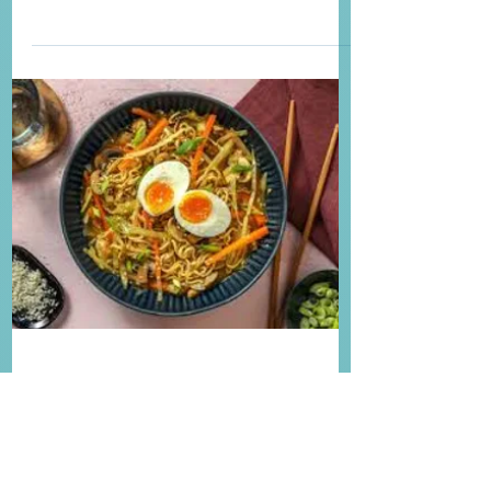
26 juin 2024
1 min de lecture
Gratin de quenelles et
fondue de poireaux
Recette spéciale restauration collective
! Indicateurs : Empreinte carbone :
640gCO2eq/portion < 0km en voiture
Allergènes : œufs, soja,...