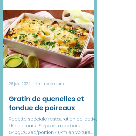
Tarte végétarienne aux
légumes avec pesto au
basilic
Indicateurs : Empreinte carbone :
5127gCO2eq/portion 25 km en voiture
Score écologique : 81/100 Nutri-score : A
Eco-score : A...