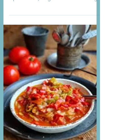
26 juin 2024
1 min de lecture
Bourguignon végétarien
Indicateurs : 2786gCO2eq/portion Nutri-
score : A Eco-score : A Ingrédients (pour
3 personnes) 1 oignon 2 carottes 200g
de champignons 1...