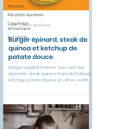
Astuces
Recettes durables
Gaspillage
alimentaire
2 juin
2 min de lecture
Actualités
Burger épinard, steak de
quinoa et ketchup de
patate douce
Burger végétal maison : bun vert aux
épinards, steak quinoa-haricots tarbais,
ketchup patate douce et citron confit.
Une recette gourmande et zéro déchet.