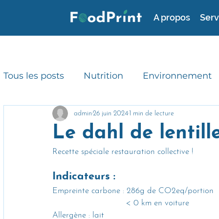
A propos
Serv
Tous les posts
Nutrition
Environnement
Consommation durable
RSE
Avis d'
admin
26 juin 2024
1 min de lecture
Le dahl de lentille
Recette spéciale restauration collective !
Gaspillage alimentaire
Actualités
Indicateurs : 
Empreinte carbone : 286g de CO2eq/portion
			      < 0 km en voiture
Allergène : lait