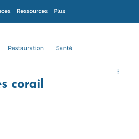
ices
Ressources
Plus
Restauration
Santé
experts
Astuces
Recettes durables
s corail