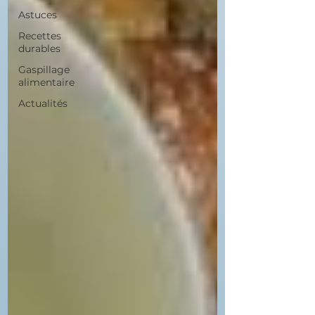
Astuces
Recettes
durables
Gaspillage
alimentaire
Actualités