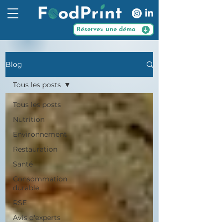
Réservez une démo
Blog
Tous les posts
Tous les posts
Nutrition
Environnement
Restauration
Santé
Consommation
durable
RSE
Avis d'experts