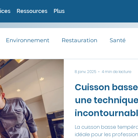
ices
Ressources
Plus
Environnement
Restauration
Santé
RSE
Avis d'experts
Astuces
Recett
8 janv. 2025
4 min de lecture
Cuisson basse
Actualités
une techniqu
incontournabl
professionnels
La cuisson basse tempér
idéale pour les profession