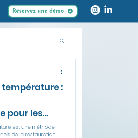
Réservez une démo
es durables
 température :
e
e pour les
 de la
ature est une méthode
nels de la restauration