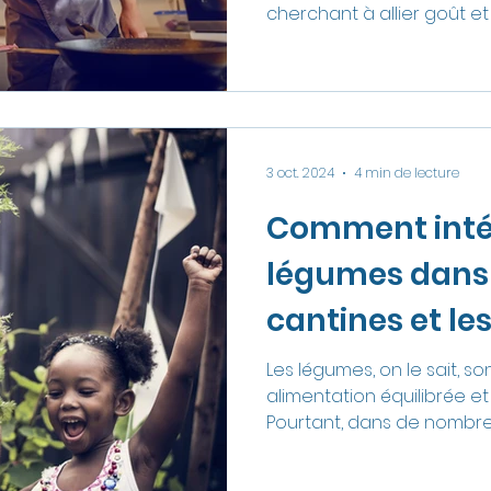
restauration
cherchant à allier goût et
3 oct. 2024
4 min de lecture
Comment intég
légumes dans
cantines et les
aux enfants ?
Les légumes, on le sait, s
alimentation équilibrée e
Pourtant, dans de nombre