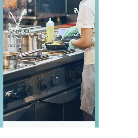
Astuces
Recettes
durables
Gaspillage
alimentaire
Actualités