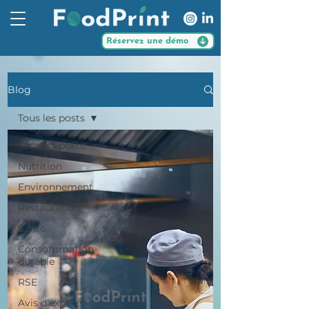
Réservez une démo
Blog
Tous les posts
Tous les posts
Nutrition
Environnement
Restauration
Santé
Consommation
durable
RSE
Avis d'experts