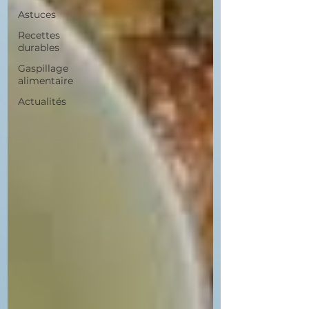
Astuces
Recettes
durables
Gaspillage
alimentaire
Actualités