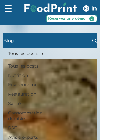
Réservez une démo
Blog
Tous les posts
Tous les posts
Nutrition
Environnement
Restauration
Santé
Consommation
durable
RSE
Avis d'experts