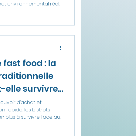
act environnemental réel.
 fast food : la
raditionnelle
-elle survivre
 prix ?
 pouvoir d’achat et
n rapide, les bistrots
n plus à survivre face aux
rière cette guerre des prix
onomiques, sociaux et