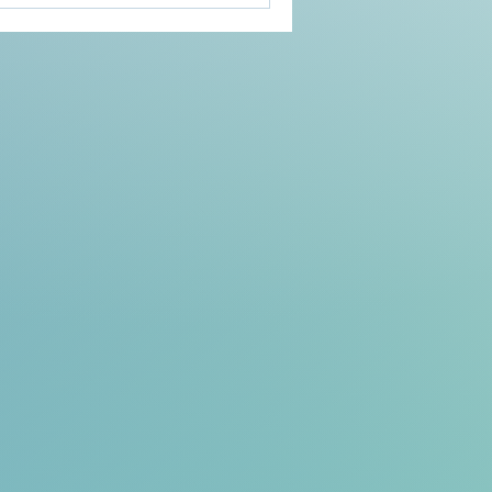
é de l’alimentation,
s traditionnels et accès
 classes populaires.