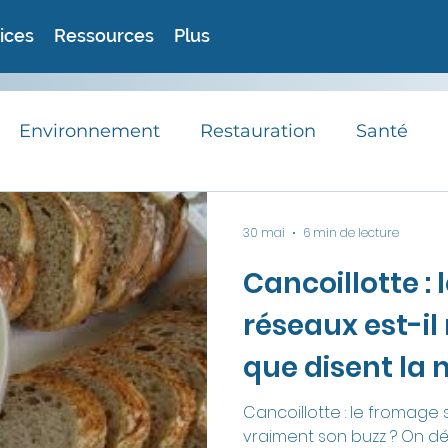
ices
Ressources
Plus
Environnement
Restauration
Santé
RSE
Avis d'experts
Astuces
Recett
30 mai
6 min de lecture
Cancoillotte : 
Actualités
réseaux est-il
que disent la n
l'environneme
Cancoillotte : le fromage s
vraiment son buzz ? On dé