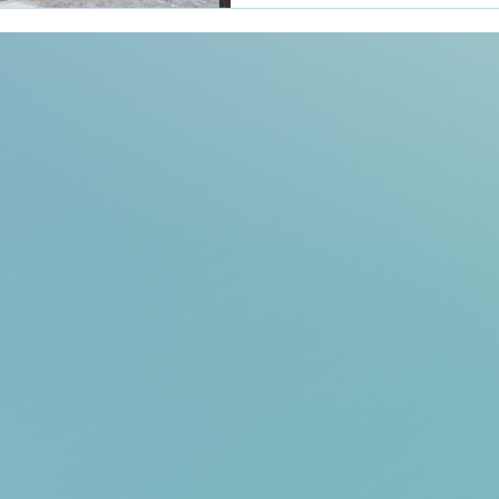
sanitaires majeurs : qualit
disparition des restaurant
au “bien manger” pour les