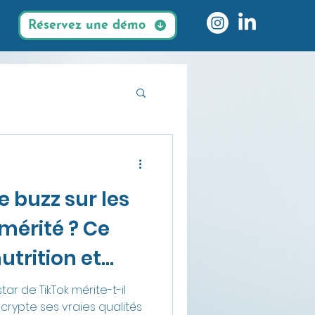
Réservez une démo
es durables
le buzz sur les
 mérité ? Ce
utrition et
nt
tar de TikTok mérite-t-il
crypte ses vraies qualités