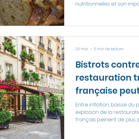
nutritionnelles et son imp
26 mai
5 min de lecture
Bistrots contre
restauration t
française peut
à la guerre des
Entre inflation, baisse du
explosion de la restauratio
français peinent de plus e
fast foods à bas prix. Der
se cachent des enjeux éc