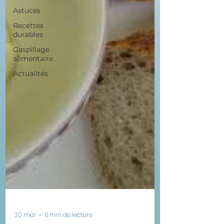
Astuces
Recettes
durables
Gaspillage
alimentaire
Actualités