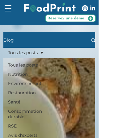
Réservez une démo
Blog
Tous les posts
Tous les posts
Nutrition
Environnement
Restauration
Santé
Consommation
durable
RSE
Avis d'experts