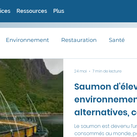
ices
Ressources
Plus
Environnement
Restauration
Santé
RSE
Avis d'experts
Astuces
Recett
24 mai
7 min de lecture
Saumon d'élev
Actualités
environnement
alternatives, 
devez savoir
Le saumon est devenu l’un
consommés au monde, po