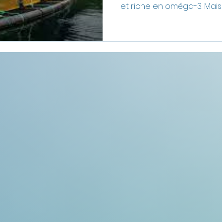
et riche en oméga-3. Mais
cachent de nombreux enj
élevage intensif, pollution
surpêche et pression sur
océaniques. Découvrez le
saumon sur l’environnemen
saumon sauvage et saumo
les alternatives plus durab