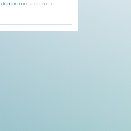
 derrière ce succès se
eux environnementaux :
 marine, parasites,
 les écosystèmes
s impacts réels du
t, les différences entre
n d’élevage, ainsi que
les.