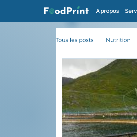
A propos
Serv
Tous les posts
Nutrition
Consommation durable
Gaspillage alimentaire