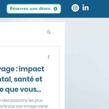
Réservez une démo
es durables
age : impact
al, santé et
ce que vous
 des poissons les plus
rté par son image saine