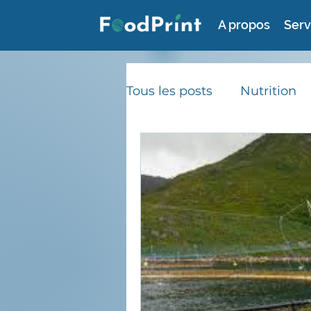
A propos
Serv
Tous les posts
Nutrition
Consommation durable
Gaspillage alimentaire