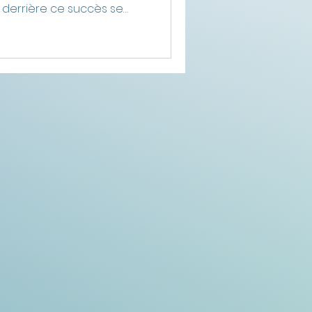
 derrière ce succès se
eux environnementaux :
 marine, parasites,
 les écosystèmes
s impacts réels du
t, les différences entre
n d’élevage, ainsi que
les.