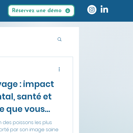
Réservez une démo
es durables
age : impact
al, santé et
ce que vous
 des poissons les plus
rté par son image saine