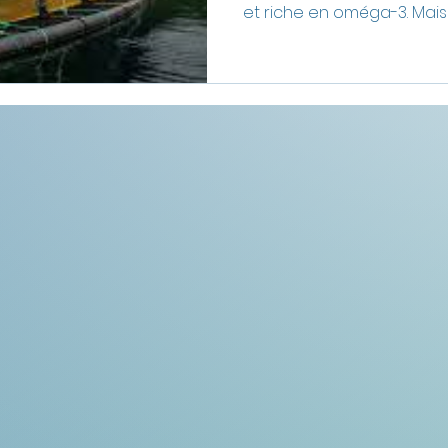
et riche en oméga-3. Mais
cachent de nombreux enj
élevage intensif, pollution
surpêche et pression sur
océaniques. Découvrez le
saumon sur l’environnemen
saumon sauvage et saumo
les alternatives plus durab