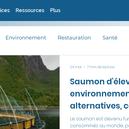
ices
Ressources
Plus
Environnement
Restauration
Santé
RSE
Avis d'experts
Astuces
Recett
24 mai
7 min de lecture
Saumon d'élev
Actualités
environnement
alternatives, 
devez savoir
Le saumon est devenu l’un
consommés au monde, po