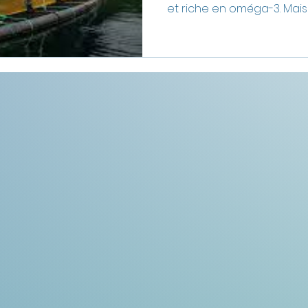
et riche en oméga-3. Mais
cachent de nombreux enj
élevage intensif, pollution
surpêche et pression sur
océaniques. Découvrez le
saumon sur l’environnemen
saumon sauvage et saumo
les alternatives plus durab