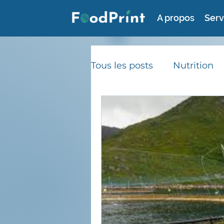
A propos
Serv
Tous les posts
Nutrition
Consommation durable
Gaspillage alimentaire