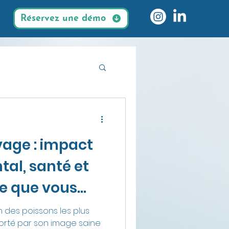
Réservez une démo
es durables
age : impact
al, santé et
ce que vous
 des poissons les plus
rté par son image saine