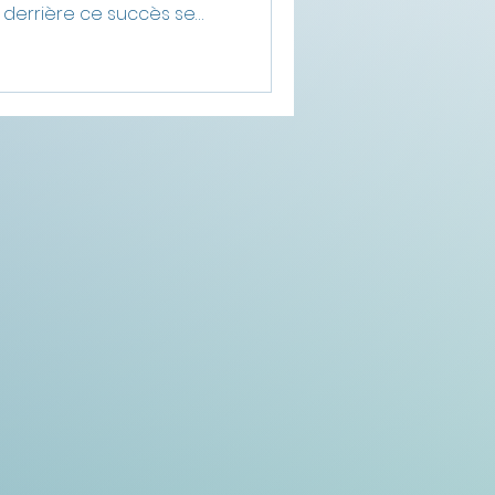
 derrière ce succès se
eux environnementaux :
 marine, parasites,
 les écosystèmes
s impacts réels du
t, les différences entre
n d’élevage, ainsi que
les.