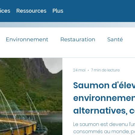
ices
Ressources
Plus
Environnement
Restauration
Santé
RSE
Avis d'experts
Astuces
Recett
24 mai
7 min de lecture
Saumon d'élev
Actualités
environnement
alternatives, 
devez savoir
Le saumon est devenu l’un
consommés au monde, po