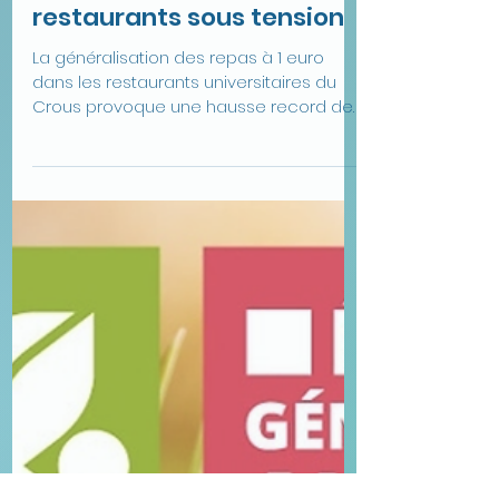
précarité étudiante et
restaurants sous tension
La généralisation des repas à 1 euro
dans les restaurants universitaires du
Crous provoque une hausse record de
fréquentation. Si la mesure soulage de
nombreux étudiants face à la précarité
alimentaire, elle inquiète aussi les
agents et les équipes de restauration,
qui redoutent des cafétérias saturées et
des conditions de travail plus difficiles à
la rentrée universitaire.