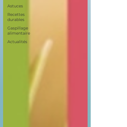
Astuces
Recettes
durables
Gaspillage
alimentaire
Actualités