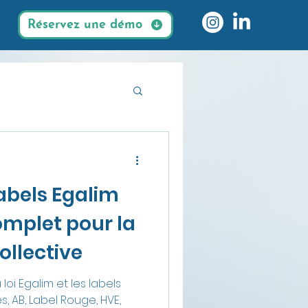
Réservez une démo
es durables
Labels Egalim
omplet pour la
ollective
loi Egalim et les labels
es, AB, Label Rouge, HVE,