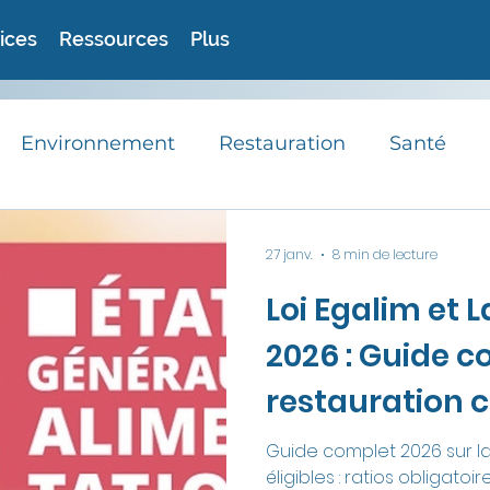
ices
Ressources
Plus
Environnement
Restauration
Santé
RSE
Avis d'experts
Astuces
Recett
27 janv.
8 min de lecture
Loi Egalim et 
Actualités
2026 : Guide c
restauration c
Guide complet 2026 sur la 
éligibles : ratios obligatoir