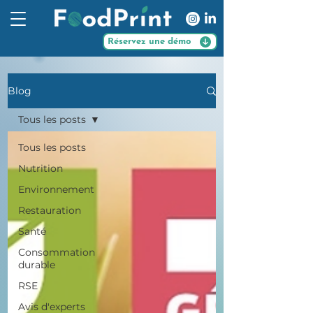
Réservez une démo
Blog
Tous les posts
Tous les posts
Nutrition
Environnement
Restauration
Santé
Consommation
durable
RSE
Avis d'experts