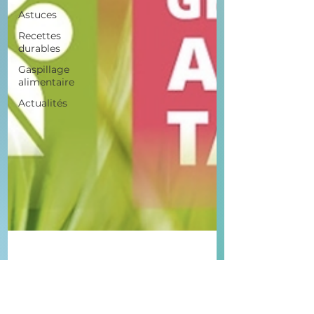
Astuces
Recettes
durables
Gaspillage
alimentaire
Actualités
27 janv.
8 min de lecture