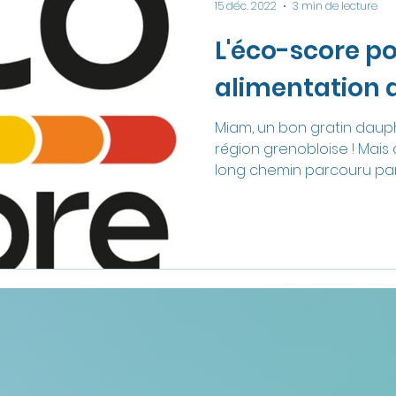
15 déc. 2022
3 min de lecture
L'éco-score p
alimentation 
Miam, un bon gratin dauph
région grenobloise ! Mais
long chemin parcouru par l