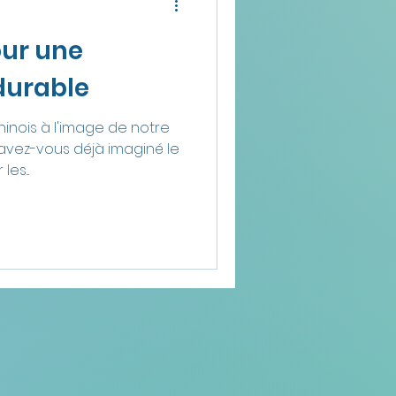
our une
durable
inois à l'image de notre
 avez-vous déjà imaginé le
es...