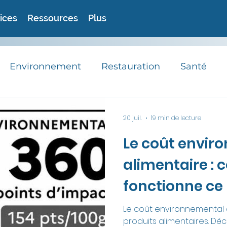
ices
Ressources
Plus
Environnement
Restauration
Santé
RSE
Avis d'experts
Astuces
Recett
20 juil.
19 min de lecture
Le coût envir
Actualités
alimentaire :
fonctionne ce
score visible s
Le coût environnemental 
produits alimentaires. Dé