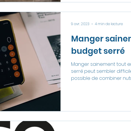
9 avr. 2023
4 min de lecture
Manger saine
budget serré
Manger sainement tout e
serré peut sembler difficile
possible de combiner nut