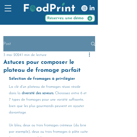
Réservez une démo
Post
3 mai 2024
1 min de lecture
Astuces pour composer le
plateau de fromage parfait
Sélection de fromages à privilégier 
La clé d'un plateau de fromages réussi réside 
dans la 
diversité des saveurs.
 Choisissez entre 6 et 
7 types de fromages pour une variété suffisante, 
bien que les plus gourmands peuvent en ajouter 
davantage.
Un bleu, deux ou trois fromages crémeux (du brie 
par exemple), deux ou trois fromages à pâte cuite 