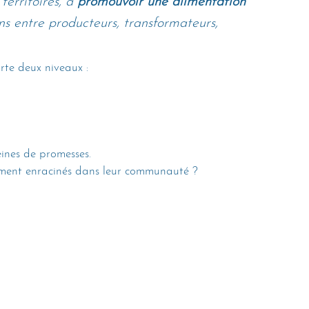
territoires, à 
promouvoir une alimentation 
iens entre producteurs, transformateurs, 
te deux niveaux : 
 
ines de promesses. 
ement enracinés dans leur communauté ? 