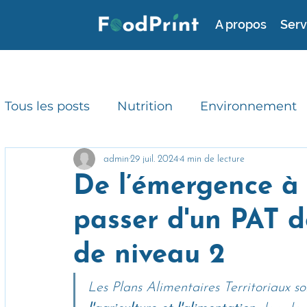
A propos
Serv
Tous les posts
Nutrition
Environnement
Consommation durable
RSE
Avis d'
admin
29 juil. 2024
4 min de lecture
De l’émergence à 
passer d'un PAT d
Gaspillage alimentaire
Actualités
de niveau 2
Les Plans Alimentaires Territoriaux son