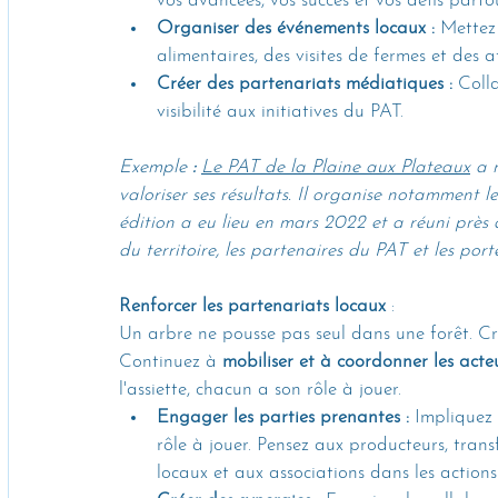
vos avancées, vos succès et vos défis partou
Organiser des événements locaux :
 Mettez
alimentaires, des visites de fermes et des
Créer des partenariats médiatiques :
 Coll
visibilité aux initiatives du PAT.
Exemple
 :
Le PAT de la Plaine aux Plateaux
 a 
valoriser ses résultats. Il organise notamment
édition a eu lieu en mars 2022 et a réuni près
du territoire, les partenaires du PAT et les port
Renforcer les partenariats locaux
 : 
Un arbre ne pousse pas seul dans une forêt. Cr
Continuez à 
mobiliser et à coordonner les acte
l'assiette, chacun a son rôle à jouer.
Engager les parties prenantes :
 Impliquez 
rôle à jouer. Pensez aux producteurs, trans
locaux et aux associations dans les action