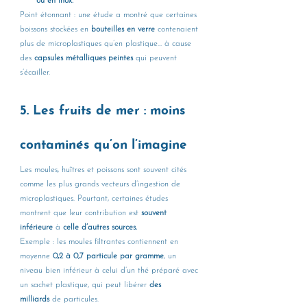
ou en inox.
Point étonnant : une étude a montré que certaines 
boissons stockées en 
bouteilles en verre
 contenaient 
plus de microplastiques qu’en plastique… à cause 
des 
capsules métalliques peintes
 qui peuvent 
s’écailler.
5. Les fruits de mer : moins 
contaminés qu’on l’imagine
Les moules, huîtres et poissons sont souvent cités 
comme les plus grands vecteurs d’ingestion de 
microplastiques. Pourtant, certaines études 
montrent que leur contribution est 
souvent 
inférieure
 à 
celle d’autres sources.
Exemple : les moules filtrantes contiennent en 
moyenne 
0,2 à 0,7 particule par gramme
, un 
niveau bien inférieur à celui d’un thé préparé avec 
un sachet plastique, qui peut libérer 
des 
milliards
 de particules.