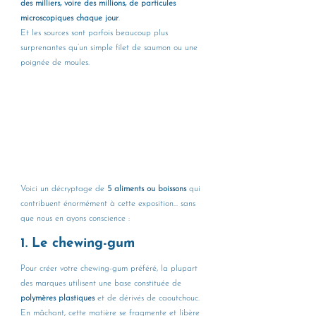
des milliers, voire des millions, de particules 
microscopiques chaque jour
.
Et les sources sont parfois beaucoup plus 
surprenantes qu’un simple filet de saumon ou une 
poignée de moules.
Voici un décryptage de 
5 aliments ou boissons
 qui 
contribuent énormément à cette exposition… sans 
que nous en ayons conscience : 
1. Le chewing-gum 
Pour créer votre chewing-gum préféré, la plupart 
des marques utilisent une base constituée de 
polymères plastiques
 et de dérivés de caoutchouc. 
En mâchant, cette matière se fragmente et libère 