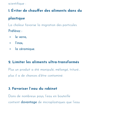
scientifique :
1. Éviter de chauffer des aliments dans du 
plastique
La chaleur favorise la migration des particules. 
Préférez :
le verre,
l’inox,
la céramique.
2. Limiter les aliments ultra-transformés
Plus un produit a été manipulé, mélangé, trituré… 
plus il a de chances d’être contaminé.
3. Favoriser l’eau du robinet
Dans de nombreux pays, l’eau en bouteille 
contient 
davantage
 de microplastiques que l’eau 
du robinet.Lorsque possible, boire filtré ou au 
robinet réduit clairement l’exposition.
4. Réduire les emballages plastiques au 