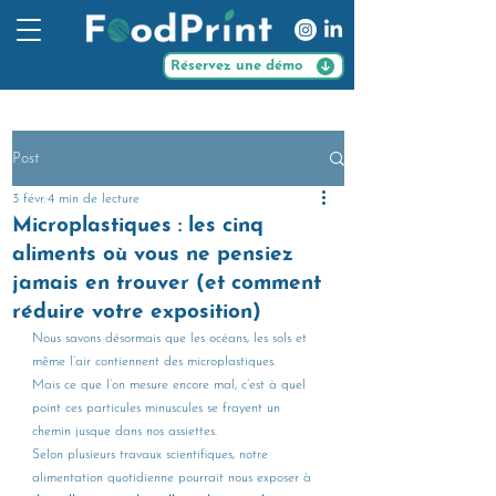
Réservez une démo
Post
3 févr.
4 min de lecture
Microplastiques : les cinq
aliments où vous ne pensiez
jamais en trouver (et comment
réduire votre exposition)
Nous savons désormais que les océans, les sols et 
même l’air contiennent des microplastiques.
Mais ce que l’on mesure encore mal, c’est à quel 
point ces particules minuscules se frayent un 
chemin jusque dans nos assiettes.
Selon plusieurs travaux scientifiques, notre 
alimentation quotidienne pourrait nous exposer à 