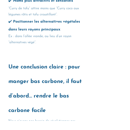
✔️ Noms plus attractifs et sensoriels
“Curry de tofu” attire moins que “Curry coco aux 
légumes rôtis et tofu croustillant”.
✔️ Positionner les alternatives végétales 
dans leurs rayons principaux
Ex : dans l’allée viande, au lieu d’un rayon 
“alternatives végé”.
Une conclusion claire : pour 
manger bas carbone, il faut 
d’abord… rendre le bas 
carbone facile
Nous n’avons pas besoin de révolutionner nos 
goûts.Nous avons besoin de 
menus, rayons et 