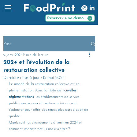
Réservez une démo
Post
9 janv. 2024
2 min de lecture
2024 et l'évolution de la
restauration collective
Dernière mise à jour :
15 mai 2024
L
e monde de la restauration collective est en 
pleine mutation. Avec l'arrivée de 
nouvelles 
réglementations
, les établissements de service 
public comme ceux du secteur privé doivent 
s'adapter pour offrir des repas plus durables et de 
qualité. 
Quels sont les changements à venir en 2024 et 
comment impacteront-ils nos 
assiettes ?