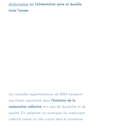
d'information
 sur l'alimentation saine et durable 
toute l'année.
Les nouvelles réglementations de 2024 marquent 
une étape importante dans 
l'évolution de la 
restauration collective
 vers plus de durabilité et de 
qualité. En adoptant ces pratiques, les restaurants 
collectifs jouent un rôle crucial dans la promotion 
d'une 
alimentation saine et respectueuse de 
l'environnement
, tout en contribuant à la sécurité 