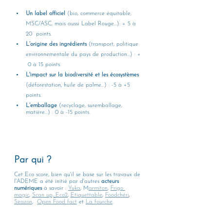
Un label officiel
 (bio, commerce équitable, 
MSC/ASC, mais aussi Label Rouge...): + 5 à 
20  points.  
L’origine des ingrédients
 (transport, politique 
environnementale du pays de production...) : + 
 0 à 15 points.  
L'impact sur la biodiversité et les écosystèmes
(déforestation, huile de palme...) : -5 à +5  
points.  
L’emballage
 (recyclage, suremballage, 
matière…) : 0 à -15 points.  
Par qui ? 
Cet Eco score, bien qu'il se base sur les travaux de 
l'ADEME a été initié par d'autres 
acteurs  
numériques
 à savoir : 
Yuka
, M
armiton
, 
Frigo 
magic
, 
Scan up,
Eco2
, 
Etiquettable
, 
Foodchéri
, 
Seazon
,  
Open Food fact
 et 
La fourche
.