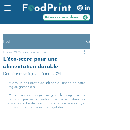
Réservez une démo
Post
15 déc. 2022
3 min de lecture
L'éco-score pour une
alimentation durable
Dernière mise à jour :
15 mai 2024
Miam, un bon gratin dauphinois à l'image de notre 
région grenobloise ! 
Mais avez-vous déjà imaginé le long chemin 
parcouru par les aliments qui se trouvent dans nos  
assiettes ? Production, transformation, emballage, 
transport, refroidissement, congélation... 