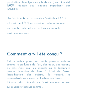
production : l'analyse du cycle de vie (des aliments) 
l'ACV
, réalisée pour chaque ingrédient par 
l'ADEME
 (grâce à sa base de données Agribalyse). Or, il 
est vrai que l'ACV ne prend pas nécessairement 
en compte l’exhaustivité de tous les impacts 
environnementaux.
Comment a t-il été conçu ?  
Cet indicateur prend en compte plusieurs facteurs 
comme la pollution de l'air, des eaux, des océans,  
du sol... Ainsi que les impacts sur la biosphère 
comme l'émission de Gaz à Effet de Serre,  
l'acidification des océans, la toxicité, la 
radioactivité ou encore l'utilisation des terres. 
L'impact des aliments sur l'environnement repose 
sur plusieurs facteurs comme : 