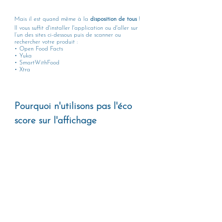
Mais il est quand même à la 
disposition de tous 
! 
Il vous suffit d'installer l'application ou d'aller sur 
l’un des sites ci-dessous puis de scanner ou 
rechercher votre produit : 
• Open Food Facts 
• Yuka 
• SmartWithFood 
• Xtra 
Pourquoi n'utilisons pas l'éco 
score sur l'affichage 
environnemental de FoodPrint 
?