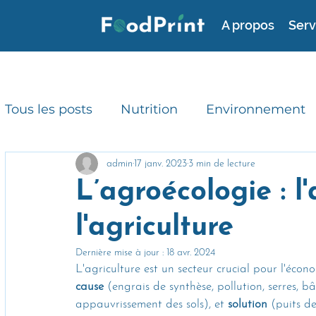
A propos
Serv
Tous les posts
Nutrition
Environnement
Consommation durable
RSE
Avis d'
admin
17 janv. 2023
3 min de lecture
L’agroécologie : l
l'agriculture
Gaspillage alimentaire
Actualités
Dernière mise à jour :
18 avr. 2024
L'agriculture est un secteur crucial pour l'écono
cause
 (engrais de synthèse, pollution, serres, bâ
appauvrissement des sols), et 
solution
 (puits de