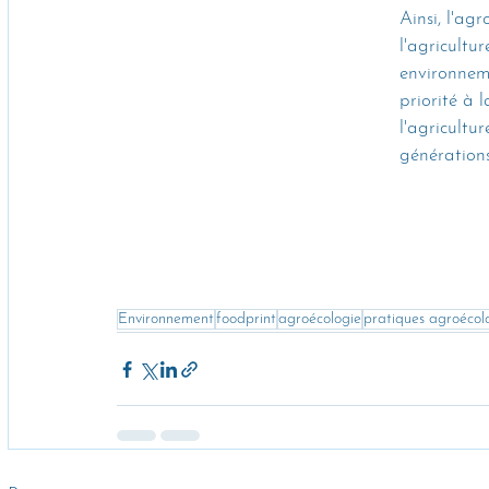
Ainsi, l'ag
l'agricultu
environnem
priorité à l
l'agricultu
générations
Environnement
foodprint
agroécologie
pratiques agroécol