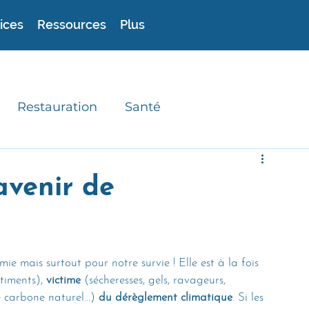
ices
Ressources
Plus
Restauration
Santé
experts
Astuces
Recettes durables
'avenir de
mie mais surtout pour notre survie ! Elle est à la fois 
timents), 
victime 
(sécheresses, gels, ravageurs, 
 carbone naturel...) 
du dérèglement climatique
. Si les 