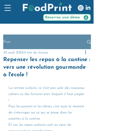
Réservez une démo
Post
30 août 2024
4 min de lecture
Repenser les repas à la cantine :
vers une révolution gourmande
à l'école !
La rentrée scolaire, ce n'est pas juste des nouveaux 
cahiers ou des horaires avec lesquels il faut jongler 
! 
Pour les parents et les élèves, c’est aussi le moment 
de s’interroger sur ce qui se passe dans les 
assiettes à la cantine. 
Et oui, les repas scolaires sont au cœur de 