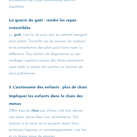
promouvant des choix alimentaires sains et 
équilibrés.
La guerre du goût : rendre les repas 
irrésistibles
Le 
goût
, c’est la clé pour que les enfants mangent 
avec plaisir. Travailler sur les saveurs, les couleurs, 
et la présentation des plats peut faire toute la 
différence. Des ateliers de dégustation ou des 
sondages réguliers auprès des élèves pourraient 
aussi aider à ajuster les recettes en fonction de 
leurs préférences.
3. L'autonomie des enfants : plus de choix 
Impliquer les enfants dans le choix des 
menus
Offrir plus de 
choix
 aux élèves, c'est leur donner 
une place active dans leur alimentation. Des 
stations à la carte où ils peuvent choisir leurs 
protéines, légumes, et accompagnements, c’est fun 
et ça donne envie de manger.