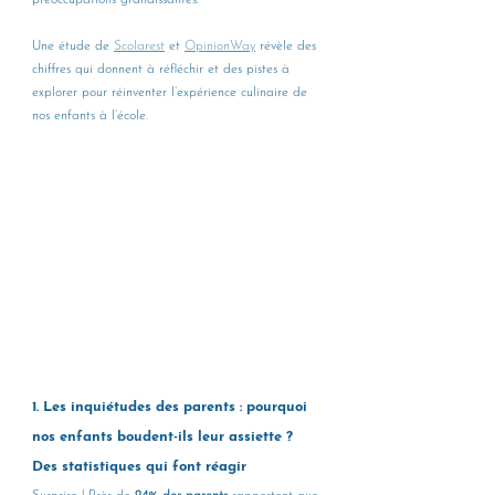
préoccupations grandissantes. 
Une étude de 
Scolarest
 et 
OpinionWay
 révèle des 
chiffres qui donnent à réfléchir et des pistes à 
explorer pour réinventer l’expérience culinaire de 
nos enfants à l’école.
1. Les inquiétudes des parents : pourquoi 
nos enfants boudent-ils leur assiette ?
Des statistiques qui font réagir