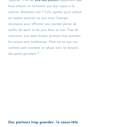
Surprise ! Près de 
24% des parents
 rapportent que 
leurs enfants ne terminent pas leur repas à la 
cantine. Alarmant, non ? Cela signifie qu'un enfant 
sur quatre pourrait ne pas avoir l’énergie 
nécessaire pour affronter une journée pleine de 
maths, de sport, et de jeux dans la cour. Trop de 
nourriture, pas assez bonne, portions trop grandes… 
les raisons sont nombreuses. Mais est-ce que nos 
cantines sont vraiment en phase avec les besoins 
des petits gourmets ?
Des portions trop grandes : le casse-tête 