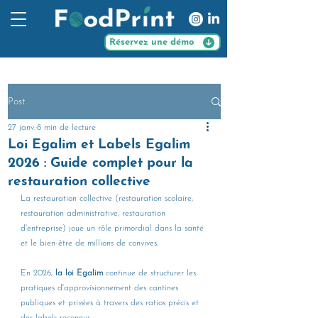
Réservez une démo
Post
27 janv.
8 min de lecture
Loi Egalim et Labels Egalim
2026 : Guide complet pour la
restauration collective
La restauration collective (restauration scolaire, 
restauration administrative, restauration 
d'entreprise) joue un rôle primordial dans la santé 
et le bien-être de millions de convives. 
En 2026, 
la loi Egalim
 continue de structurer les 
pratiques d'approvisionnement des cantines 
publiques et privées à travers des ratios précis et 