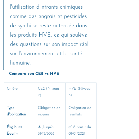
l'utilisation d'intrants chimiques 
comme des engrais et pesticides 
de synthèse reste autorisée dans 
les produits HVE, ce qui soulève 
des questions sur son impact réel 
sur l'environnement et la santé 
humaine.
Comparaison CE2 vs HVE
Critère
CE2 (Niveau 
HVE (Niveau 
2)
3)
Type 
Obligation de 
Obligation de 
d'obligation
moyens
résultats
Éligibilité 
⚠️ Jusqu'au 
✅ À partir du 
Egalim
31/12/2026 
01/01/2027